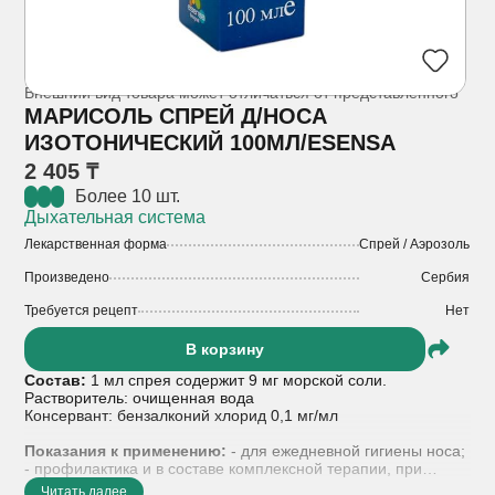
Внешний вид товара может отличаться от представленного
МАРИСОЛЬ СПРЕЙ Д/НОСА
ИЗОТОНИЧЕСКИЙ 100МЛ/ESENSA
2 405 ₸
Более 10 шт.
Дыхательная система
Лекарственная форма
Спрей / Аэрозоль
Произведено
Сербия
Требуется рецепт
Нет
В корзину
Состав:
1 мл спрея содержит 9 мг морской соли.
Растворитель: очищенная вода
Консервант: бензалконий хлорид 0,1 мг/мл
Показания к применению:
- для ежедневной гигиены носа;
- профилактика и в составе комплексной терапии, при
лечении респираторных инфекций полости носа в осенне-
Читать далее