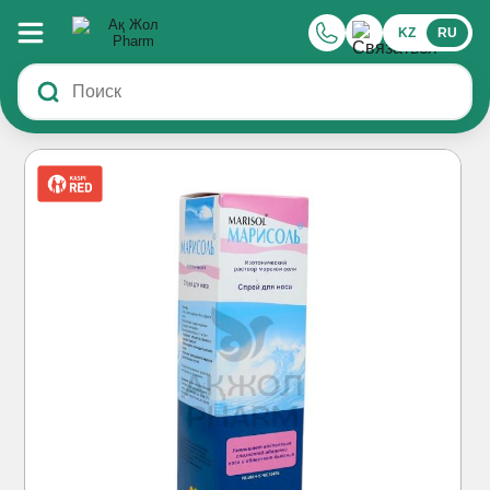
KZ
RU