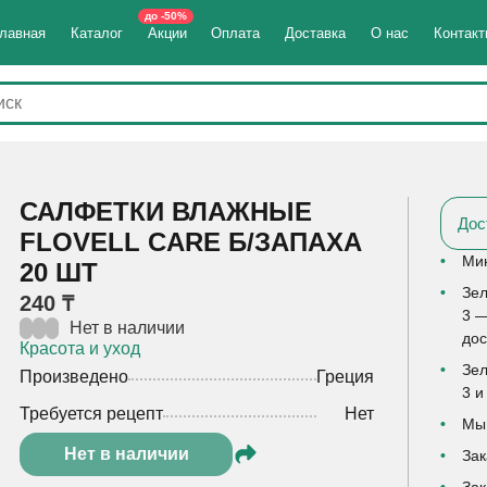
до -50%
лавная
Каталог
Акции
Оплата
Доставка
О нас
Контак
САЛФЕТКИ ВЛАЖНЫЕ
Дос
FLOVELL CARЕ Б/ЗАПАХА
Мин
20 ШТ
Зел
240 ₸
3 —
Нет в наличии
дос
Красота и уход
Зел
Произведено
Греция
3 и
Требуется рецепт
Нет
Мы 
Нет в наличии
Зак
Зак