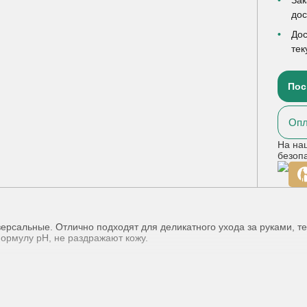
до
Дос
тек
Пос
Опл
На на
безоп
версальные. Отлично подходят для деликатного ухода за руками, 
ормулу рН, не раздражают кожу.