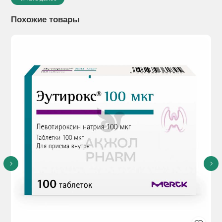
Лекарственная форма:
Таблетки, покрытые пленочной
оболочкой.
Похожие товары
Показания к применению:
Для лечения при
предрасположенности к диабету у взрослых, имеющих
высокий риск развития манифестной формы сахарного
диабета 2 типа (т. е. у лиц с нарушением толерантности к
глюкозе (IGT) и с нарушением содержания глюкозы в
плазме натощак (IFG) и у следующих лиц: <60 лет, с ИМТ
≥30 кг/м2, с семейным анамнезом диабета у ближайших
родственников, с повышенным уровнем триглицеридов,
снижением холестерина ЛВП, гипертонией, HbA1c ≥6,0%, с
гестационным диабетом в анамнезе).
Лечение при сахарном диабете 2-го типа, особенно у
пациентов с избыточной массой тела, для надлежащего
контроля уровня глюкозы в крови.
- У взрослых с сахарным диабетом 2 типа препарат
Сиофор® 850 можно применять в качестве монотерапии
или в сочетании с другими противодиабетическими
средствами, принимаемым внутрь, а также с инсулином.
- У детей старше 10 лет и подростков с сахарным диабетом
2 типа препарат Сиофор® 850 можно применять в качестве
средства монотерапии или в комбинации с инсулином.
Показано, что у взрослых пациентов с сахарным диабетом 2
типа и избыточной массой тела, принимающих метформина
гидрохлорид в качестве препарата первого выбора после
того, как диетотерапия оказалась неэффективной,
осложнения сахарного диабета уменьшаются.