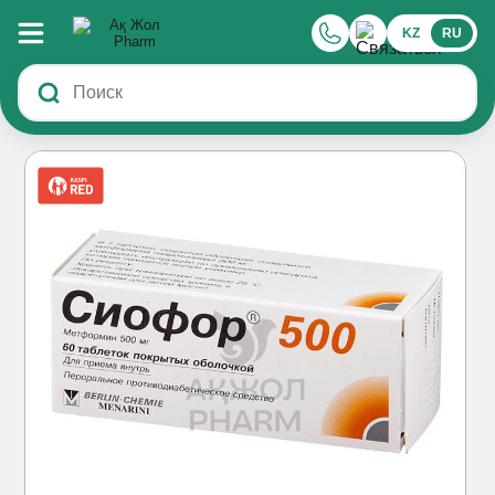
KZ
RU