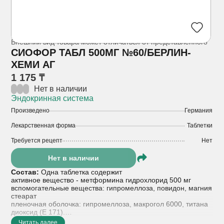
Внешний вид товара может отличаться от представленного
СИОФОР ТАБЛ 500МГ №60/БЕРЛИН-
ХЕМИ АГ
1 175 ₸
Нет в наличии
Эндокринная система
Произведено
Германия
Лекарственная форма
Таблетки
Требуется рецепт
Нет
Нет в наличии
Состав:
Одна таблетка содержит
активное вещество - метформина гидрохлорид 500 мг
вспомогательные вещества: гипромеллоза, повидон, магния
стеарат
пленочная оболочка: гипромеллоза, макрогол 6000, титана
диоксид (E 171).
Читать далее