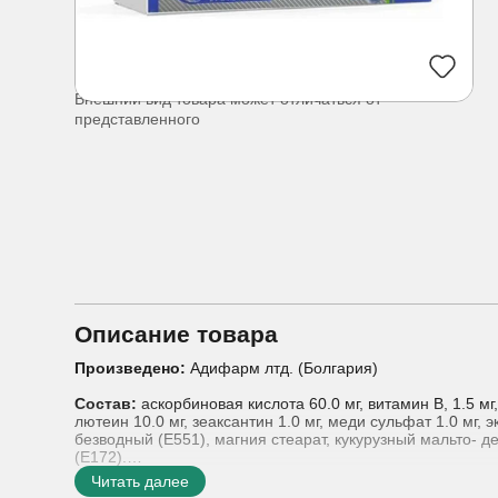
Внешний вид товара может отличаться от
представленного
Описание товара
Произведено:
Адифарм лтд. (Болгария)
Состав:
аскорбиновая кислота 60.0 мг, витамин В, 1.5 мг,
лютеин 10.0 мг, зеаксантин 1.0 мг, меди сульфат 1.0 м
безводный (Е551), магния стеарат, кукурузный мальто- д
(Е172).
Читать далее
Показания к применению:
СлезаВит рекомендуется прим