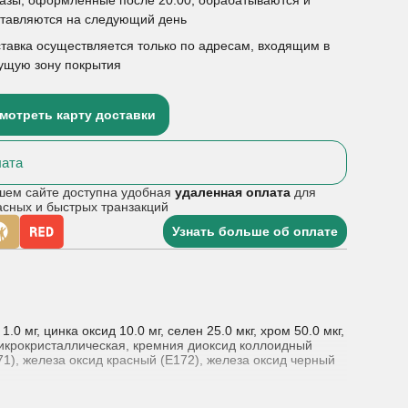
ставляются на следующий день
тавка осуществляется только по адресам, входящим в
ущую зону покрытия
мотреть карту доставки
ата
шем сайте доступна удобная
удаленная оплата
для
асных и быстрых транзакций
Узнать больше об оплате
.0 мг, цинка оксид 10.0 мг, селен 25.0 мкг, хром 50.0 мкг,
 микрокристаллическая, кремния диоксид коллоидный
71), железа оксид красный (Е172), железа оксид черный
и усталость глаз в результате длительного чтения,