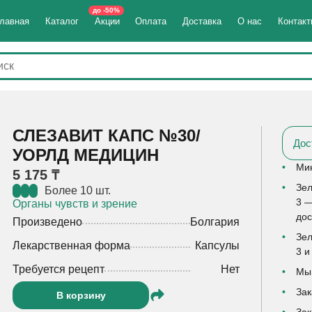
до -50%
лавная
Каталог
Акции
Оплата
Доставка
О нас
Контак
СЛЕЗАВИТ КАПС №30/
Дос
УОРЛД МЕДИЦИН
Мин
5 175 ₸
Зел
Более 10 шт.
3 —
Органы чувств и зрение
дос
Произведено
Болгария
Зел
Лекарственная форма
Капсулы
3 и
Требуется рецепт
Нет
Мы 
Зак
В корзину
Зак