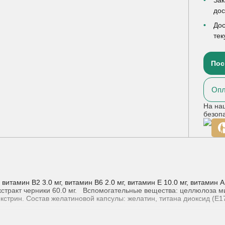
до
Дос
тек
Пос
Опл
На на
безоп
 витамин В2 3.0 мг, витамин В6 2.0 мг, витамин Е 10.0 мг, витамин А 1
г, экстракт черники 60.0 мг. Вспомогательные вещества: целлюлоза
екстрин. Состав желатиновой капсулы: желатин, титана диоксид (Е1
енять для комплексной терапии следующих состояний: -утомление 