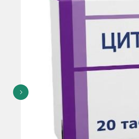
желудочковая тахикардия, фибрилляция предсердий), арте
кожи, гипергидроз, кожный зуд, артралгия, миалгия, бол
гинекомастия, боль в грудной клетке, боль, недомогание
спутанность сознания.
тромбоцитопения, лейкопения, аллергические реакции, ги
желтуха, повышение активности «печеночных» ферменто
Квинке, фотосенсибилизация.
экстрапирамидные нарушения, токсический эпидермальн
Противопоказания:
Связанные с лизиноприлом:
- повышенная чувствительность к лизиноприлу или к лю
- ангионевротический отек в анамнезе, связанный с п
- наследственный или идиопатический ангионевротическ
- 2-й и 3-й триместры беременности
- одновременный прием препарата ВиваКор® с препарат
<60 мл/мин/1,73 м2)
- одновременное применение с ингибиторами нейтрально
ангионевротического отека.
Связанные с амлодипином:
- повышенная чувствительность к амлодипину или к лю
- выраженная артериальная гипотензия
- шок (в том числе кардиогенный шок)
- обструкция выносящего тракта левого желудочка (тяже
- гемодинамически нестабильная сердечная недостаточн
Связанные с препаратом ВиваКор®:
Все указанные выше противопоказания, связанные с пр
- повышенная чувствительность к любому из вспомогате
- возраст до 18 лет