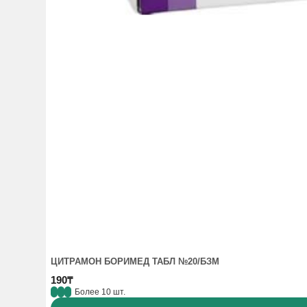
- период грудного вскармливания
Особые указания:
Если у Вас имеется какое-либо из с
Аортальный стеноз, митральный стеноз, гипертрофическ
недостаточность мозгового кровообращения), ишемическа
в течение 1 месяца после острого инфаркта миокарда),
аутоиммунные системные заболевания соединительной тк
заменителей соли на основе калия, миелосупрессия, сах
пациентов с единственной почкой, состояние после тран
проницаемостью, первичный альдостеронизм, диета с ог
пожилой возраст, печеночная недостаточность, одновр
содержащими алискирен, или антагонистами рецепторов 
двойной блокаде РААС), применение у пациентов негрои
ЦИТРАМОН БОРИМЕД ТАБЛ №20/БЗМ
190₸
Более 10 шт.