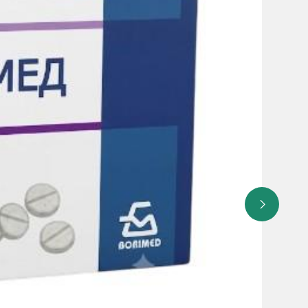
еция, кожная сыпь, экзантема, пурпура, изменение цвета
еличение частоты мочеиспускания, импотенция,
лит, панкреатит, гастрит, гиперплазия десен, гепатит,
ивный дерматит, синдром Стивенса–Джонсона, отек
(АКФ)
 или у пациентов с почечной недостаточностью (СКФ
рил) в связи с высоким риском развития
анному препарату ВиваКор®.