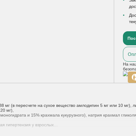
до
Дос
тек
Пос
Опл
На на
безоп
 мг (в пересчете на сухое вещество амлодипин 5 мг или 10 мг), ли
20 мг),
моногидрата и 15% крахмала кукурузного), натрия крахмал гликолят
ая гипертензия у взрослых
нтов с адекватным контролем артериального давления на фоне од