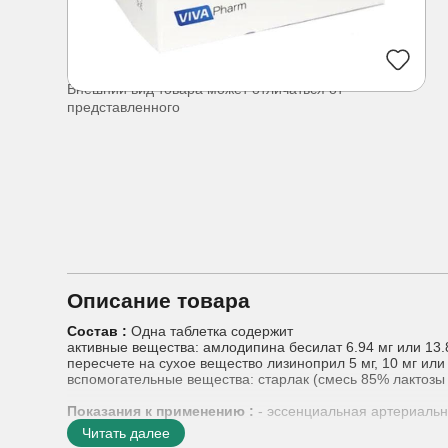
Внешний вид товара может отличаться от
представленного
Описание товара
Состав :
Одна таблетка содержит
активные вещества: амлодипина бесилат 6.94 мг или 13.88
пересчете на сухое вещество лизиноприл 5 мг, 10 мг или 
вспомогательные вещества: cтарлак (смесь 85% лактозы 
Показания к применению :
- эссенциальная артериальн
- в качестве заместительной терапии у взрослых пацие
Читать далее
указанных дозах