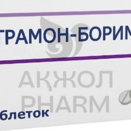
риальная гипотензия, кашель, ринит, рвота, сухость во рту, алоп
ь в спине, крапивница, расстройство мочеиспускания, никтурия, ув
, увеличение массы тела, снижение массы тела.
пергликемия, периферическая нейропатия, инфаркт миокарда, васку
в**, мультиформная эритема, ангионевротический отек, эксфолиат
ый некролиз.
бому другому ингибитору ангиотензин-конвертирующего фермента 
редыдущим лечением ингибиторами АКФ
ий отек
ами алискирена противопоказан у пациентов с сахарным диабетом
й эндопептидазы (например, с препаратами, содержащими сакубит
бому другому производному дигидропиридина
лая степень аортального стеноза)
ость после острого инфаркта миокарда.
именением отдельных компонентов, также относятся к комбиниров
льных веществ