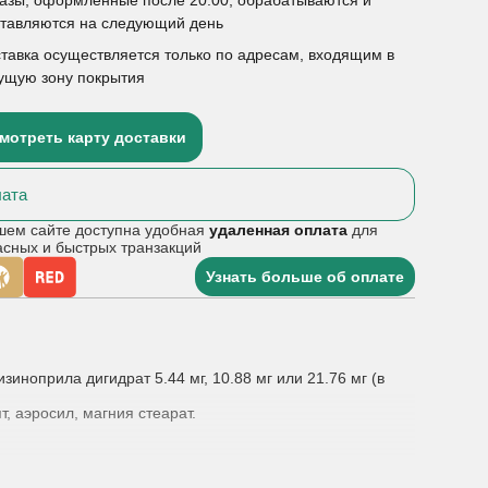
ставляются на следующий день
тавка осуществляется только по адресам, входящим в
ущую зону покрытия
мотреть карту доставки
ата
шем сайте доступна удобная
удаленная оплата
для
асных и быстрых транзакций
Узнать больше об оплате
зиноприла дигидрат 5.44 мг, 10.88 мг или 21.76 мг (в
, аэросил, магния стеарат.
новременного приема лизиноприла и амлодипина в