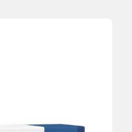
ила и амлодипина составляют 5 мг и 5 мг в случае с
ом ВиваКор® 10 мг/20 мг.
рушение функции почек.
да вероятно вследствие чрезмерного снижения
рушение мозгового кровообращения, вероятно вследствие
ь в животе, нарушение пищеварения, сыпь, кожный зуд,
вышение активности «печеночных» ферментов,
я), сухость во рту, крапивница, выпадение волос,
и, уремия, острая почечная недостаточность,
ическая анемия, лимфаденопатия, аутоиммунные
нальный ангионевротический отек, гепатит, печёночно-
ый некролиз, синдром Стивенса-Джонсона,
щение сердцебиения, «приливы» крови в коже лица,
роги, повышенная утомляемость, астения.
езия, гипертонус, аритмии (в том числе брадикардия,