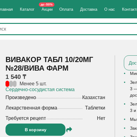
до -50%
лавная
Каталог
Акции
Оплата
Доставка
О нас
Контак
ВИВАКОР ТАБЛ 10/20МГ
Дос
№28/ВИВА ФАРМ
Мин
1 540 ₸
Зел
Менее 5 шт.
3 —
Сердечно-сосудистая система
дос
Произведено
Казахстан
Зел
Лекарственная форма
Таблетки
3 и
Требуется рецепт
Нет
Мы 
Зак
В корзину
Зак