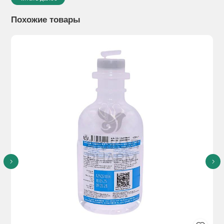
лечения эндометриоза (болезненных симптомов, связанных
с патологическим разрастанием слизистой оболочки матки)..
Похожие товары
Способы применения:
Препарат принимают по 1 таблетке
в сутки непрерывно, предпочтительно в одно и то же время,
при необходимости запивая небольшим количеством
жидкости.
Побочное действие:
Часто (встречаются примерно у 1 из
10 пациентов):
- увеличение массы тела;
- подавленное настроение, нарушение сна,
нервозность, потеря интереса к сексу, изменение
настроения;
- головная боль или мигрень;
- тошнота, боль в животе, скопление газов в
животе, вздутие живота или рвота;
- акне, выпадение волос;
- боль в спине;
- дискомфорт в молочных железах, киста яичника,
«приливы» жара;
- маточные кровотечения/кровотечения из
влагалища, включая «мажущие» кровянистые выделения;
- отсутствие или уменьшение обычных
менструаций;
- слабость, раздражительность.
Противопоказания:
Не принимайте препарат Зафрилла®,