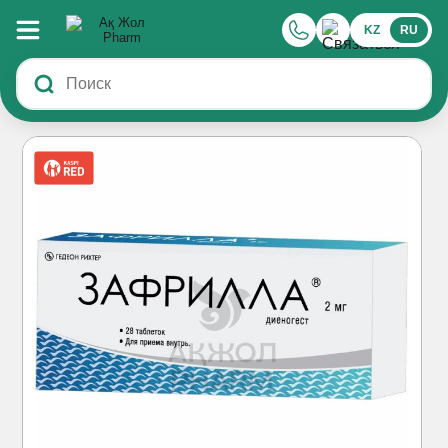
KZ
RU