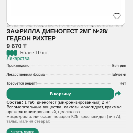
Внешний вид товара может отличаться от представленного
ЗАФРИЛЛА ДИЕНОГЕСТ 2МГ №28/
ГЕДЕОН РИХТЕР
9 670 ₸
Более 10 шт.
Лекарства
Произведено
Венгрия
Лекарственная форма
Таблетки
Требуется рецепт
Нет
В корзину
Состав:
1 таб. диеногест (микронизированный) 2 мг
Вспомогательные вещества: лактозы моногидрат, крахмал
прежелатинизированный, целлюлоза
микрокристаллическая, повидон К25, кросповидон (тип A),
тальк, магния стеарат.
Показания к применению:
Зафрилла® – это препарат для
Читать далее