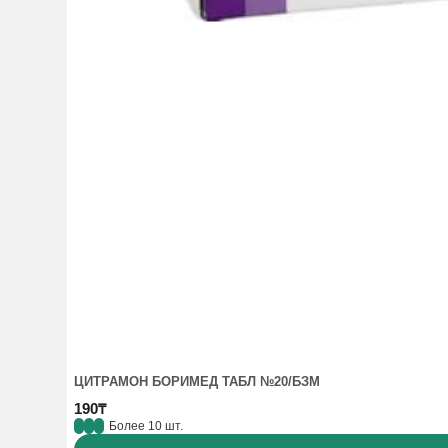
Противопоказания:
гиперчувствительность к действую
тяжёлое нарушение функции печени
острое кровотечение, такое как кровотечение из пептич
детский и подростковый возраст до 18 лет
непереносимость лактозы, дефицит лактазы, глюкозо-га
беременность и период лактации
Особые указания:
Особые группы пациентов
Дети
Безопасность и эффективность препарата у детей и подр
Пациенты с печеночной недостаточностью
Опыт лечения пациентов с нарушением почечной функци
Пациенты с почечной недостаточностью
Опыт лечения пациентов с заболеванием печени средней
ЦИТРАМОН БОРИМЕД ТАБЛ №20/БЗМ
190₸
Более 10 шт.