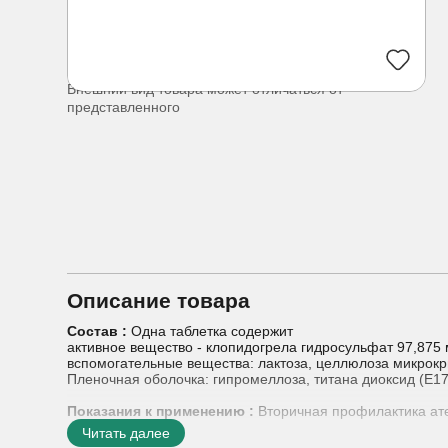
Внешний вид товара может отличаться от
представленного
Описание товара
Состав :
Одна таблетка содержит
активное вещество - клопидогрела гидросульфат 97,875 м
вспомогательные вещества: лактоза, целлюлоза микрокр
Пленочная оболочка: гипромеллоза, титана диоксид (E17
Показания к применению :
Вторичная профилактика ат
взрослые пациенты, перенесшие инфаркт миокарда (от не
Читать далее
диагностированным заболеванием периферических арт