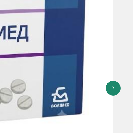
твительности
эксфолиативная сыпь
рчувствительности, вызванной клопидогрелем
HLA DRA4 (чаще встречается у японцев)