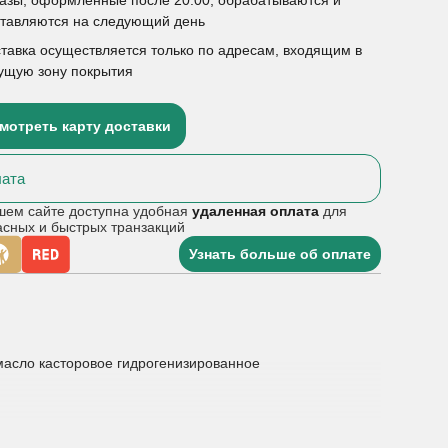
ставляются на следующий день
тавка осуществляется только по адресам, входящим в
ущую зону покрытия
мотреть карту доставки
ата
шем сайте доступна удобная
удаленная оплата
для
асных и быстрых транзакций
Узнать больше об оплате
масло касторовое гидрогенизированное
й до менее 6 месяцев), или пациенты с