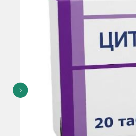
ретроперитонеальное кровотечение
гинекомастия
Очень редко (встречаются у более 0,001%, но менее 0,0
тромботическая тромбоцитопеническая пурпура (ТТП)
апластическая анемия, панцитопения, агранулоцитоз
тяжёлая тромбоцитопения, гранулоцитопения
анемия, приобретенная гемофилия А
сывороточная болезнь, анафилактоидные реакции
галлюцинации, спутанность сознания
нарушения вкуса, агевзия (потеря вкуса)
тяжелое кровотечение, кровотечение из операционной 
васкулит, гипотензия
кровотечения респираторного тракта (кровохарканье, лё
интерстициальный пневмонит, эозинофильная пневмони
желудочно-кишечное и ретроперитонеальное кровотечен
панкреатит, колит (в т.ч. язвенный и лимфоцитарный), ст
острая печёночная недостаточность, гепатит, патологич
буллёзный дерматит (токсический эпидермальный некро
синдром Стивенс-Джонсона, мультиформная эритема, (A
лекарственная сыпь, сопровождающаяся эозинофилией 
крапивница, экзема и плоский лишай
скелетно-мышечное кровотечение (гемартроз), артрит, а
гломерулонефрит, повышение уровня креатинина в кров
лихорадка
Исключительно редко/ В единичных случаях и т.д. (встр
синдром Кониса (вазоспастическая аллергическая стено
перекрестные реакции гиперчувствительности к тиенопи
инсулиновый аутоиммунный синдром, который может прив