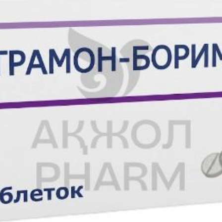
1% пациентов)
раны
гочное кровотечение), бронхоспазм
я
ие с летальным исходом
оматит
еские показатели анализов функции печени
лиз)
GEP), ангионевротический отек, синдром лекарственной гиперчувс
и системными симптомами (DRESS синдром), эритематозная или 
ртралгия, миалгия
и
ечаются у менее 0,001% пациентов)
кардия/аллергический инфаркт миокарда) в контексте реакции гипе
ридиновым препаратам, таким, как тиклопидин и прасугрел
ести к тяжелой гипогликемии, особенно у пациентов с подтипом 