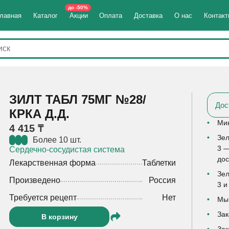
до -50%
лавная
Каталог
Акции
Оплата
Доставка
О нас
Контак
ЗИЛТ ТАБЛ 75МГ №28/
Дос
КРКА Д.Д.
Мин
4 415 ₸
Зел
Более 10 шт.
3 —
Сердечно-сосудистая система
дос
Лекарственная форма
Таблетки
Зел
Произведено
Россия
3 и
Требуется рецепт
Нет
Мы 
Зак
В корзину
Зак