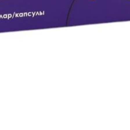
козо-галактозная мальабсорбция, так как капсулы Конарекса содер
псулы содержит запрещенный для применения у детей краситель!).
нируете беременеть, или кормите грудью, если только ваш врач не
беременности, может увеличить риск выкидыша. Флуконазол, прини
ждения ребенка с врожденными дефектами костей и/или мышц.
вышенный риск спонтанных абортов у женщин, принимающих флуко
орожденных (включая брахицефалию, дисплазию ушных раковин, ч
ние трех и более месяцев принимали флуконазол в высоких дозах (
емом флуконазола неясна.
чения не должен использоваться при беременности, за исключением
менения не следует использовать во время беременности, за искл
центраций в плазме крови. Кормление грудью можно продолжать п
тного применения или приема большой дозы флуконазола.
обность управлять транспортным средством или потенциально оп
равлять транспортным средством или потенциально опасными мех
ные приступы, поэтому при возникновении любого из этих симпто