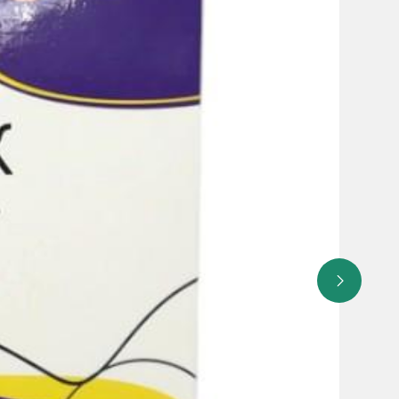
ксфолиативный дерматит, ангионевротический отек, отек
ленно обратитесь к врачу, если вы заметили какой-
ром лекарственной гиперчувствительности).
м со сходной флуконазолу структурой
а CYP3A4, такими как цизаприд, астемизол, пимозид,