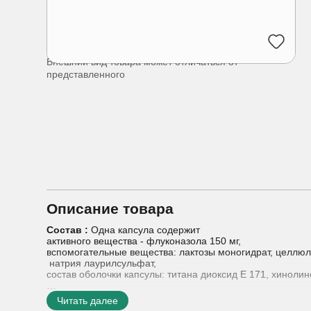
Внешний вид товара может отличаться от
представленного
Описание товара
Состав :
Одна капсула содержит
активного вещества - флуконазола 150 мг,
вспомогательные вещества: лактозы моногидрат, целлюл
натрия лаурилсульфат,
состав оболочки капсулы: титана диоксид Е 171, хиноли
Показания к применению :
криптококковый менингит
Читать далее
кокцидиоидомикоз