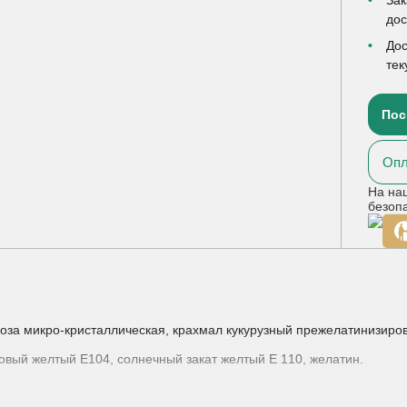
до
Дос
тек
Пос
Опл
На на
безоп
оза микро-кристаллическая, крахмал кукурузный прежелатинизиро
новый желтый Е104, солнечный закат желтый Е 110, желатин.