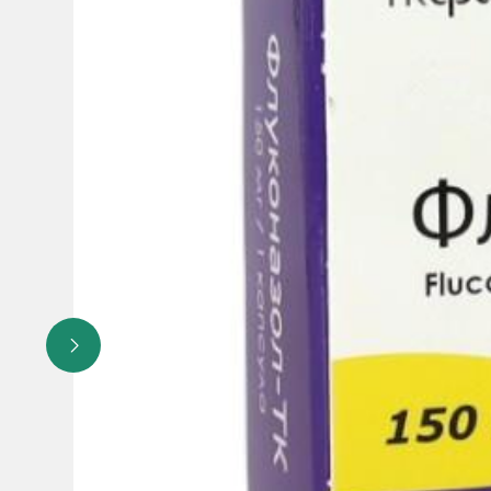
анемия
- снижение аппетита
бессонница, сонливость
судороги, головокружение, парестезия, нарушение вкуса
вертиго
запор, диспепсия, метеоризм, сухость во рту
холестаз, желтуха, повышение уровня билирубина
зуд, лекарственная сыпь (включая стойкую медикаменто
миалгия
повышенная утомляемость, недомогание, астения, лихо
Редко (от ≥1/10,000 до ≤1/1,000)
агранулоцитоз, лейкопения, нейтропения, тромбоцитопе
анафилаксия
гипертриглицеридемия, гиперхолестеринемия, гипокали
тремор
многоформная желудочковая пароксизмальная тахикард
печеночная недостаточность, гепатоцеллюлярный некро
токсический эпидермальный некролиз, синдром Стивенса
лица, алопеция (выпадение волос)
Частота неизвестна
лекарственная реакция с эозинофилией и системными с
либо из следующих симптомов:
- широко распространенная сыпь, высокая температура 
Противопоказания:
повышенная чувствительность к фл
одновременный прием терфенадина во время многократно
одновременное применение с препаратами, увеличиваю
хинидин, амиодарон и эритромицин