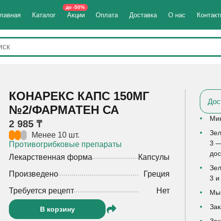
до -50%
лавная
Каталог
Акции
Оплата
Доставка
О нас
Контак
КОНАРЕКС КАПС 150МГ
Дос
№2/ФАРМАТЕН СА
Мин
2 985 ₸
Зел
Менее 10 шт.
3 —
Противогрибковые препараты
дос
Лекарственная форма
Капсулы
Зел
Произведено
Греция
3 и
Требуется рецепт
Нет
Мы 
Зак
В корзину
Зак