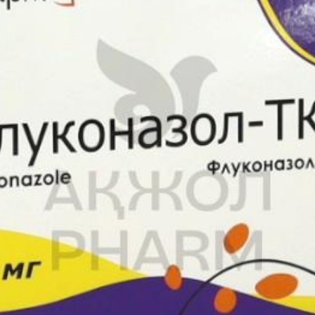
зную сыпь), крапивница, повышенное потоотделение
радка
ния
емия
ия, удлинение интервала QT
з, гепатит, гепатоцеллюлярные повреждения
-Джонсона, острый генерализованный экзантематозный пустулез, э
имптомами (DRESS синдром)Прекратите принимать Коранекс и немед
тела и увеличенные лимфатические узлы (синдром DRESS или синд
уконазолу, другим компонентам препарата или азольным вещества
го применения Конарекса в дозе 400 мг в сутки и более
щими интервал QT и метаболизирующимися с помощью изофермент