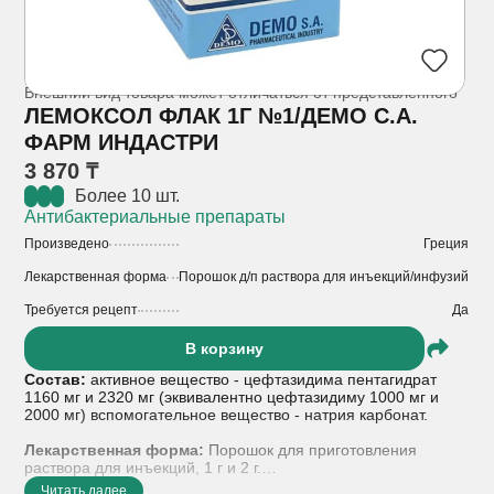
Внешний вид товара может отличаться от представленного
ЛЕМОКСОЛ ФЛАК 1Г №1/ДЕМО С.А.
ФАРМ ИНДАСТРИ
3 870 ₸
Более 10 шт.
Антибактериальные препараты
Произведено
Греция
Лекарственная форма
Порошок д/п раствора для инъекций/инфузий
Требуется рецепт
Да
В корзину
Состав:
активное вещество - цефтазидима пентагидрат
1160 мг и 2320 мг (эквивалентно цефтазидиму 1000 мг и
2000 мг) вспомогательное вещество - натрия карбонат.
Лекарственная форма:
Порошок для приготовления
раствора для инъекций, 1 г и 2 г.
Читать далее