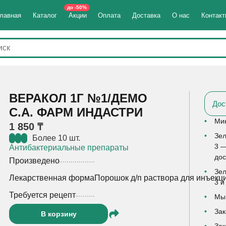
до -50%
лавная
Каталог
Акции
Оплата
Доставка
О нас
Контак
ВЕРАКОЛ 1Г №1/ДЕМО
Дос
С.А. ФАРМ ИНДАСТРИ
Мин
1 850 ₸
Зел
Более 10 шт.
3 —
Антибактериальные препараты
дос
Произведено
Зел
Лекарственная форма
Порошок д/п раствора для инъекц
3 и
Требуется рецепт
Мы 
Зак
В корзину
Зак