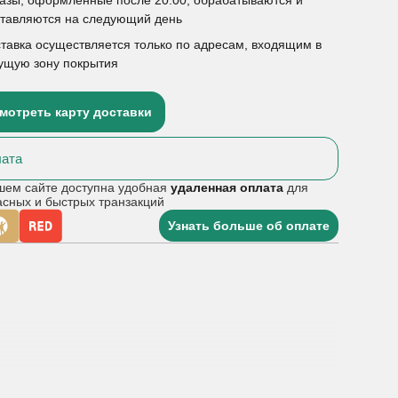
ставляются на следующий день
тавка осуществляется только по адресам, входящим в
ущую зону покрытия
мотреть карту доставки
ата
шем сайте доступна удобная
удаленная оплата
для
асных и быстрых транзакций
Узнать больше об оплате
 лидокаина гидрохлорида для инъекций, 3.5 мл).