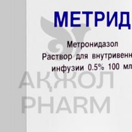
 приведенного диапазона. **При назначении дозы более чем 2 г в 
 младенцев и детей от 15 дней до 12 лет (<50кг), которые требую
тримышечного введения Веракола в дозе 50 мг/кг массы тела. Огра
терапии, может быть эффективно внутримышечное введение Веракол
 Однократное введение перед операцией в дозе 50-80 мг/кг масс
ия 10-14 дней. Рекомендации о дозировке при сифилисе, в том чис
е и местные руководства. Диссеминированный Лайм-боррелиоз (ран
4-21 дня. Рекомендуемая продолжительность лечения варьирует. Н
ней Веракол противопоказан недоношенным новорожденным в возра
сть применения** Показания 20-50 мг/кг массы тела 1 раз в сутк
дящих путей (включая пиелонефрит). Негоспитальные пневмонии. 
риальной инфекцией. 50 мг/кг массы тела 1 раз в сутки Бактериа
ысокие дозы из приведенного диапазона. Не превышать максималь
специального режима введения препарата: Острый средний отит Ка
рационная профилактика хирургических инфекций. Однократное вве
 раз в сутки, продолжительность лечения 10-14 дней. Рекомендаци
бходимо принимать во внимание национальные и местные руковод
ефтриаксона следует продолжать в течение 48-72 часов после но
лиц пожилого возраста При условии нормального функционирования
тов с нарушением функции печени Имеющиеся данные не указываю
словии нормальной функции почек. Исследования по применению 
нтов с нарушением функции почек Имеющиеся данные не указываю
то функция печени не нарушена. В случаях претерминальной почеч
 пациентов, находящихся на диализе дополнительного введения пр
дим клинический контроль за безопасностью и эффективностью пр
сона у пациентов с тяжелой почечной и печеночной недостаточнос
л следует применять в виде внутривенной инфузии в течение не 
ии внутримышечно. Внутривенное струйное введение следует осуще