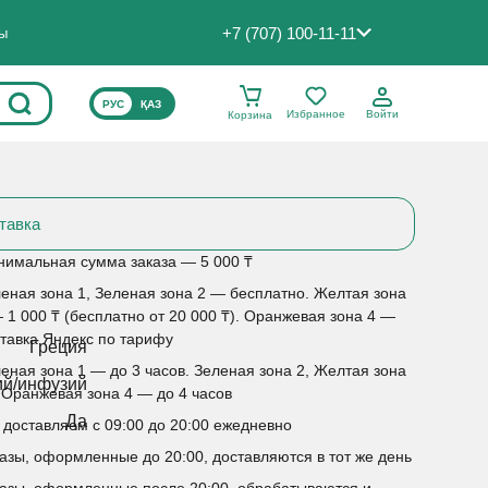
+7 (707) 100-11-11
ты
ВЫБЕРИТЕ ЯЗЫК САЙТА
РУС
ҚАЗ
Избранное
Войти
Корзина
тавка
имальная сумма заказа — 5 000 ₸
еная зона 1, Зеленая зона 2 — бесплатно. Желтая зона
 1 000 ₸ (бесплатно от 20 000 ₸). Оранжевая зона 4 —
тавка Яндекс по тарифу
Греция
еная зона 1 — до 3 часов. Зеленая зона 2, Желтая зона
ий/инфузий
 Оранжевая зона 4 — до 4 часов
Да
доставляем с 09:00 до 20:00 ежедневно
азы, оформленные до 20:00, доставляются в тот же день
азы, оформленные после 20:00, обрабатываются и