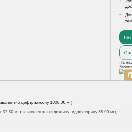
до
Дос
тек
Пос
Опл
На на
безоп
вивалентно цефтриаксону 1000.00 мг).
 37.30 мг (эквивалентно лидокаину гидрохлориду 35.00 мг);
л.
вора для инъекций, 1 г, в комплекте с растворителем (1 % раствор