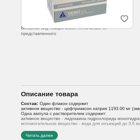
Внешний вид товара может отличаться от
представленного
Описание товара
Состав:
Один флакон содержит
активное вещество - цефтриаксон натрия 1193.00 мг (эк
Одна ампула с растворителем содержит:
активное вещество - лидокаина гидрохлорида моногидрат
вспомогательное вещество - вода для инъекций до 3.5 м
Лекарственная форма:
Порошок для приготовления раст
Читать далее